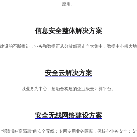
应用。
信息安全整体解决方案
建设的不断推进，业务和数据正从分散部署走向大集中，数据中心极大地
安全云解决方案
以业务为中心、超融合构建的企业级云计算平台。
安全无线网络建设方案
“强防御+高隔离”的安全无线；专网专用业务隔离，保核心业务安全；