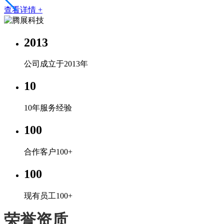
查看详情 +
2013
公司成立于2013年
10
10年服务经验
100
合作客户100+
100
现有员工100+
荣誉资质