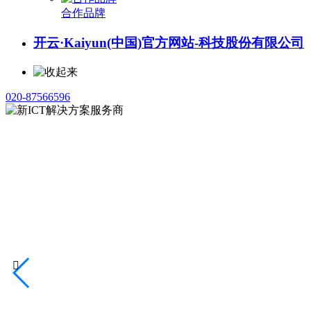
合作品牌
开云·Kaiyun(中国)官方网站-科技股份有限公司
020-87566596
