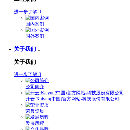
进一步了解

国内案例
国外案例
关于我们

关于我们
进一步了解

公司简介
开云·Kaiyun(中国)官方网站-科技股份有限公司
荣誉资质
发展历程