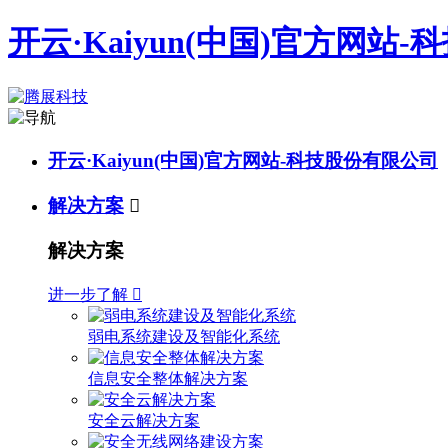
开云·Kaiyun(中国)官方网站
开云·Kaiyun(中国)官方网站-科技股份有限公司
解决方案

解决方案
进一步了解

弱电系统建设及智能化系统
信息安全整体解决方案
安全云解决方案