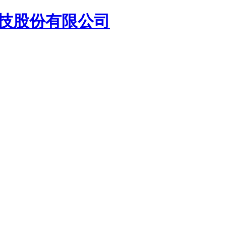
-科技股份有限公司