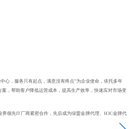
客户为中心，服务只有起点，满意没有终点”为企业使命，依托多年
方案，帮助客户降低运营成本，提高生产效率，快速应对市场变
领先IT厂商紧密合作，先后成为绿盟金牌代理、H3C金牌代