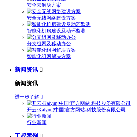
安全云解决方案
安全无线网络建设方案
智能化机房建设及动环监测
分支组网及移动办公
智能化组网解决方案
新闻资讯

新闻资讯
进一步了解

开云·Kaiyun(中国)官方网站-科技股份有限公司
行业新闻
工程案例
