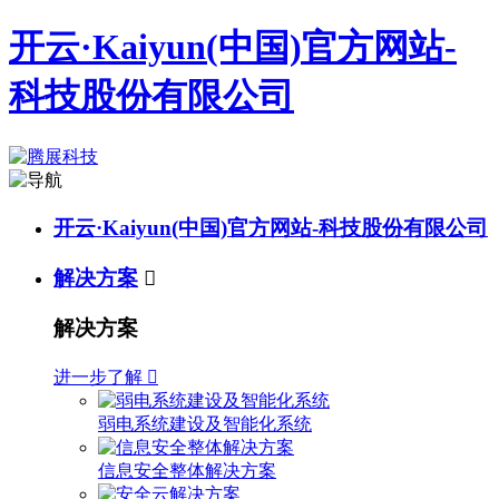
开云·Kaiyun(中国)官方网站-
科技股份有限公司
开云·Kaiyun(中国)官方网站-科技股份有限公司
解决方案

解决方案
进一步了解

弱电系统建设及智能化系统
信息安全整体解决方案