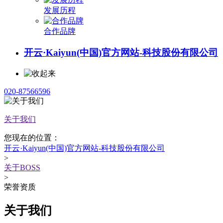
发展历程
合作品牌
开云·Kaiyun(中国)官方网站-科技股份有限公司
020-87566596
关于我们
您现在的位置：
开云·Kaiyun(中国)官方网站-科技股份有限公司
>
关于BOSS
>
荣誉资质
关于我们