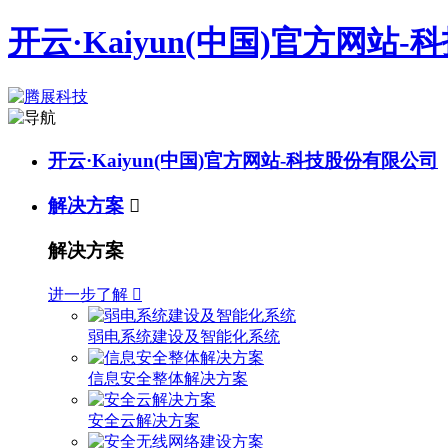
开云·Kaiyun(中国)官方网站
开云·Kaiyun(中国)官方网站-科技股份有限公司
解决方案

解决方案
进一步了解

弱电系统建设及智能化系统
信息安全整体解决方案
安全云解决方案