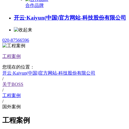
合作品牌
开云·Kaiyun(中国)官方网站-科技股份有限公司
020-87566596
工程案例
您现在的位置：
开云·Kaiyun(中国)官方网站-科技股份有限公司
/
关于BOSS
/
工程案例
/
国外案例
工程案例