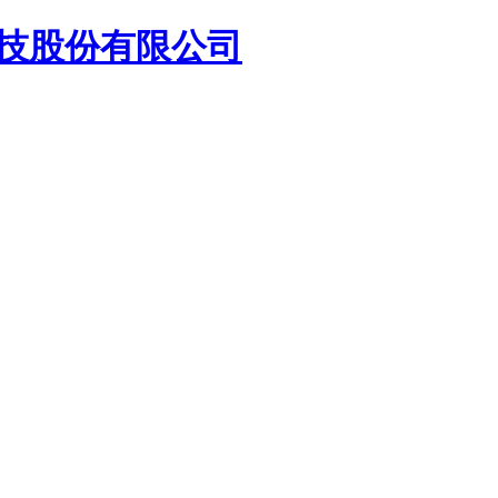
-科技股份有限公司