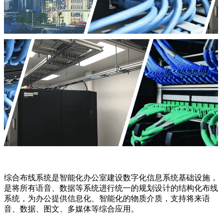
综合布线系统是智能化办公室建设数字化信息系统基础设施，
是将所有语音、数据等系统进行统一的规划设计的结构化布线
系统，为办公提供信息化、智能化的物质介质，支持将来语
音、数据、图文、多媒体等综合应用。