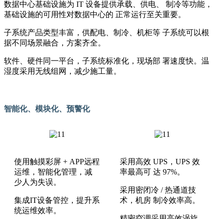
数据中心基础设施为 IT 设备提供承载、供电、 制冷等功能，
基础设施的可用性对数据中心的 正常运行至关重要。
子系统产品类型丰富，供配电、制冷、机柜等 子系统可以根
据不同场景融合，方案齐全。
软件、硬件同一平台，子系统标准化，现场部 署速度快。温
湿度采用无线组网，减少施工量。
智能化、模块化、预警化
使用触摸彩屏 + APP远程
采用高效 UPS，UPS 效
运维，智能化管理，减
率最高可 达 97%。
少人为失误。
采用密闭冷 / 热通道技
集成IT设备管控，提升系
术，机房 制冷效率高。
统运维效率。
精密空调采用高效涡旋