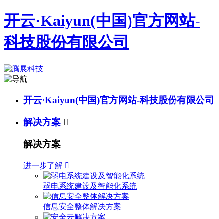
开云·Kaiyun(中国)官方网站-
科技股份有限公司
开云·Kaiyun(中国)官方网站-科技股份有限公司
解决方案

解决方案
进一步了解

弱电系统建设及智能化系统
信息安全整体解决方案