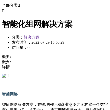
全部分类


智能化组网解决方案
分类：
解决方案
发布时间：
2022-07-29 15:50:29
访问量：
0
概要:
概要:
详情
智简网络
智简网络解决方案，在物理网络和商业意图之间构建一个数字
孪生世界（Digital Twin）， 通过理解业务意图、自动化网络