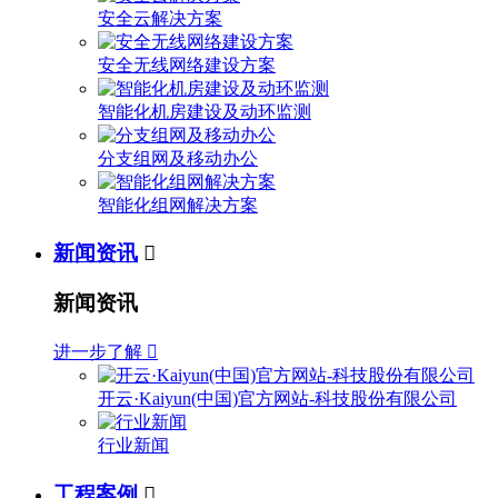
安全云解决方案
安全无线网络建设方案
智能化机房建设及动环监测
分支组网及移动办公
智能化组网解决方案
新闻资讯

新闻资讯
进一步了解

开云·Kaiyun(中国)官方网站-科技股份有限公司
行业新闻
工程案例
