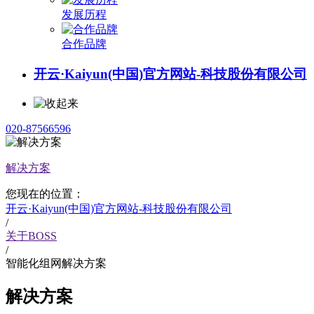
发展历程
合作品牌
开云·Kaiyun(中国)官方网站-科技股份有限公司
020-87566596
解决方案
您现在的位置：
开云·Kaiyun(中国)官方网站-科技股份有限公司
/
关于BOSS
/
智能化组网解决方案
解决方案